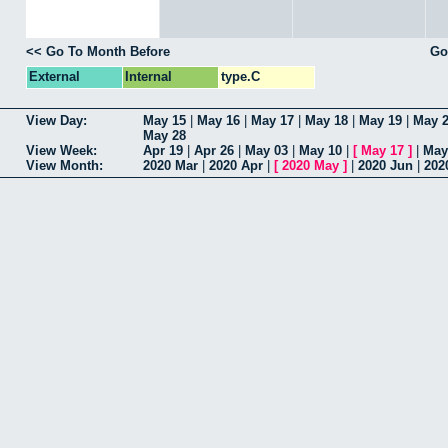
<< Go To Month Before
Go
External
Internal
type.C
View Day:
May 15
|
May 16
|
May 17
|
May 18
|
May 19
|
May 
May 28
View Week:
Apr 19
|
Apr 26
|
May 03
|
May 10
|
[
May 17
]
|
May
View Month:
2020 Mar
|
2020 Apr
|
[
2020 May
]
|
2020 Jun
|
202