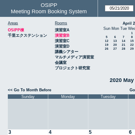
OSIPP
Meeting Room Booking System
Areas
Rooms
April 
Sun
Mon
Tue
We
OSIPP棟
演習室A
1
千里エクステンション
演習室B
5
6
7
8
演習室C
12
13
14
15
19
20
21
22
演習室D
26
27
28
29
講義シアター
マルチメディア演習室
会議室
プロジェクト研究室
2020 May
<< Go To Month Before
Go
Sunday
Monday
Tuesday
3
4
5
6