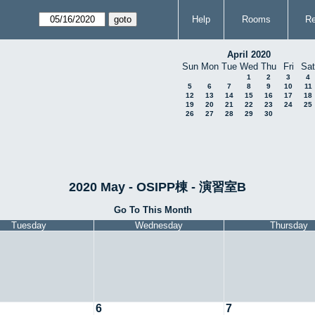
Help
Rooms
Re
April 2020
Sun
Mon
Tue
Wed
Thu
Fri
Sat
1
2
3
4
5
6
7
8
9
10
11
12
13
14
15
16
17
18
19
20
21
22
23
24
25
26
27
28
29
30
2020 May - OSIPP棟 - 演習室B
Go To This Month
Tuesday
Wednesday
Thursday
6
7