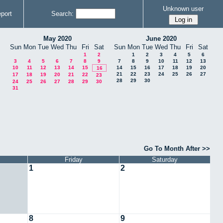
Unknown user
port
Search:
May 2020
June 2020
Sun
Mon
Tue
Wed
Thu
Fri
Sat
Sun
Mon
Tue
Wed
Thu
Fri
Sat
1
2
1
2
3
4
5
6
3
4
5
6
7
8
9
7
8
9
10
11
12
13
10
11
12
13
14
15
14
15
16
17
18
19
20
16
21
22
23
24
25
26
27
17
18
19
20
21
22
23
28
29
30
24
25
26
27
28
29
30
31
Go To Month After >>
Friday
Saturday
1
2
8
9