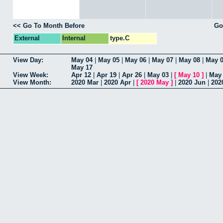
<< Go To Month Before
Go
External
Internal
type.C
View Day:
May 04
|
May 05
|
May 06
|
May 07
|
May 08
|
May 
May 17
View Week:
Apr 12
|
Apr 19
|
Apr 26
|
May 03
|
[
May 10
]
|
May
View Month:
2020 Mar
|
2020 Apr
|
[
2020 May
]
|
2020 Jun
|
202