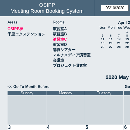
OSIPP
Meeting Room Booking System
Areas
Rooms
April 
Sun
Mon
Tue
We
OSIPP棟
演習室A
1
千里エクステンション
演習室B
5
6
7
8
演習室C
12
13
14
15
19
20
21
22
演習室D
26
27
28
29
講義シアター
マルチメディア演習室
会議室
プロジェクト研究室
2020 May
<< Go To Month Before
Go
Sunday
Monday
Tuesday
3
4
5
6