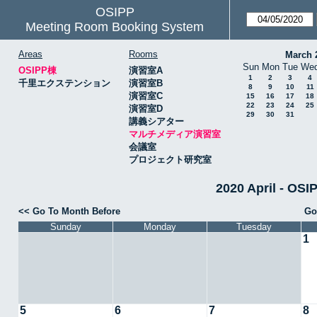
OSIPP
Meeting Room Booking System
Areas
Rooms
March 
Sun
Mon
Tue
We
OSIPP棟
演習室A
1
2
3
4
千里エクステンション
演習室B
8
9
10
11
演習室C
15
16
17
18
22
23
24
25
演習室D
29
30
31
講義シアター
マルチメディア演習室
会議室
プロジェクト研究室
2020 April -
<< Go To Month Before
Go
Sunday
Monday
Tuesday
1
5
6
7
8