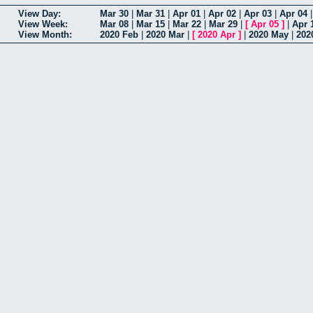
View Day:
Mar 30
|
Mar 31
|
Apr 01
|
Apr 02
|
Apr 03
|
Apr 04
View Week:
Mar 08
|
Mar 15
|
Mar 22
|
Mar 29
|
[
Apr 05
]
|
Apr 
View Month:
2020 Feb
|
2020 Mar
|
[
2020 Apr
]
|
2020 May
|
202