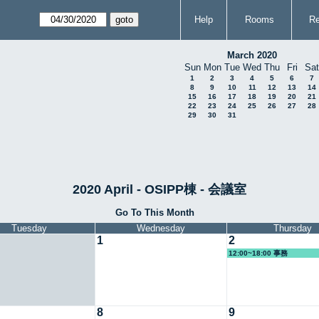
Help
Rooms
Re
March 2020
Sun
Mon
Tue
Wed
Thu
Fri
Sat
1
2
3
4
5
6
7
8
9
10
11
12
13
14
15
16
17
18
19
20
21
22
23
24
25
26
27
28
29
30
31
2020 April - OSIPP棟 - 会議室
Go To This Month
Tuesday
Wednesday
Thursday
1
2
12:00~18:00 事務
8
9