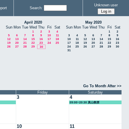
Unknown user
port
Search:
April 2020
May 2020
Sun
Mon
Tue
Wed
Thu
Fri
Sat
Sun
Mon
Tue
Wed
Thu
Fri
Sat
1
2
3
4
1
2
5
6
7
8
9
10
11
3
4
5
6
7
8
9
12
13
14
15
16
17
18
10
11
12
13
14
15
16
19
20
21
22
23
24
25
17
18
19
20
21
22
23
26
27
28
29
24
25
26
27
28
29
30
30
31
Go To Month After >>
Friday
Saturday
3
4
09:00~20:30 真山教授
10
11