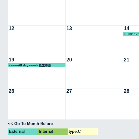
12
13
14
08:30~17
19
20
21
<====All day====> 松繁教授
26
27
28
<< Go To Month Before
External
Internal
type.C