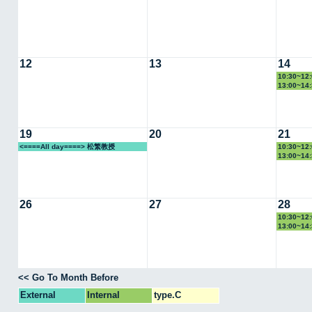
12
13
14
10:30~1
13:00~1
19
20
21
<====All day====> 松繁教授
10:30~1
13:00~1
26
27
28
10:30~1
13:00~1
<< Go To Month Before
External
Internal
type.C