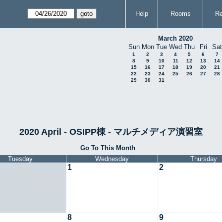
Help
Rooms
Re
March 2020
Sun
Mon
Tue
Wed
Thu
Fri
Sat
1
2
3
4
5
6
7
8
9
10
11
12
13
14
15
16
17
18
19
20
21
22
23
24
25
26
27
28
29
30
31
2020 April - OSIPP棟 - マルチメディア演習室
Go To This Month
Tuesday
Wednesday
Thursday
1
2
8
9