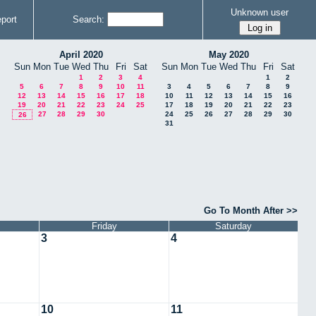
Unknown user
port
Search:
April 2020
May 2020
Sun
Mon
Tue
Wed
Thu
Fri
Sat
Sun
Mon
Tue
Wed
Thu
Fri
Sat
1
2
3
4
1
2
5
6
7
8
9
10
11
3
4
5
6
7
8
9
12
13
14
15
16
17
18
10
11
12
13
14
15
16
19
20
21
22
23
24
25
17
18
19
20
21
22
23
27
28
29
30
24
25
26
27
28
29
30
26
31
Go To Month After >>
Friday
Saturday
3
4
10
11