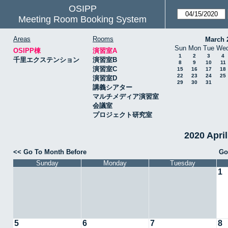
OSIPP
Meeting Room Booking System
Areas
Rooms
March 
Sun
Mon
Tue
We
OSIPP棟
演習室A
1
2
3
4
千里エクステンション
演習室B
8
9
10
11
演習室C
15
16
17
18
22
23
24
25
演習室D
29
30
31
講義シアター
マルチメディア演習室
会議室
プロジェクト研究室
2020 Apr
<< Go To Month Before
Go
Sunday
Monday
Tuesday
1
5
6
7
8