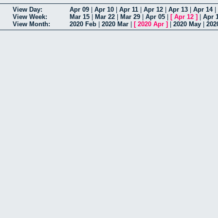
View Day:
Apr 09
|
Apr 10
|
Apr 11
|
Apr 12
|
Apr 13
|
Apr 14
|
View Week:
Mar 15
|
Mar 22
|
Mar 29
|
Apr 05
|
[
Apr 12
]
|
Apr 
View Month:
2020 Feb
|
2020 Mar
|
[
2020 Apr
]
|
2020 May
|
202