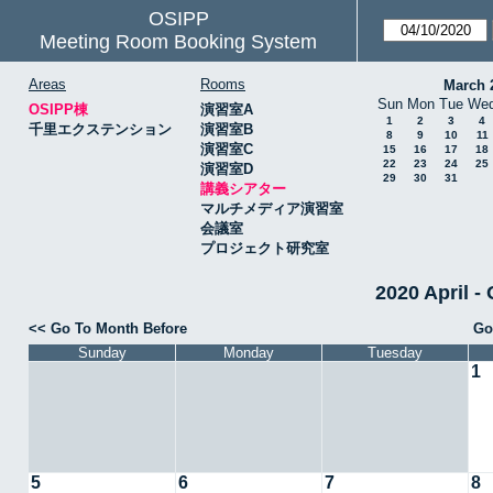
OSIPP
Meeting Room Booking System
Areas
Rooms
March 
Sun
Mon
Tue
We
OSIPP棟
演習室A
1
2
3
4
千里エクステンション
演習室B
8
9
10
11
演習室C
15
16
17
18
22
23
24
25
演習室D
29
30
31
講義シアター
マルチメディア演習室
会議室
プロジェクト研究室
2020 April
<< Go To Month Before
Go
Sunday
Monday
Tuesday
1
5
6
7
8