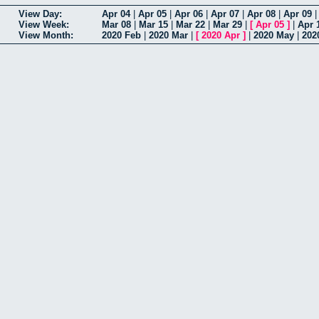
View Day:
Apr 04
|
Apr 05
|
Apr 06
|
Apr 07
|
Apr 08
|
Apr 09
View Week:
Mar 08
|
Mar 15
|
Mar 22
|
Mar 29
|
[
Apr 05
]
|
Apr 
View Month:
2020 Feb
|
2020 Mar
|
[
2020 Apr
]
|
2020 May
|
202