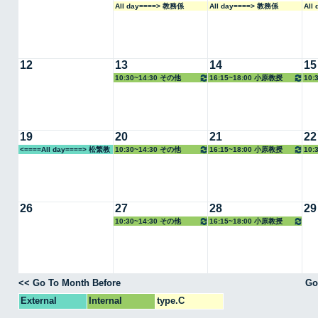
All day====> 教務係
All day====> 教務係
All
12
13
14
15
10:30~14:30 その他
16:15~18:00 小原教授
10:
准教
19
20
21
22
<====All day====> 松繁教
10:30~14:30 その他
16:15~18:00 小原教授
10:
授
准教
26
27
28
29
10:30~14:30 その他
16:15~18:00 小原教授
<< Go To Month Before
Go
External
Internal
type.C