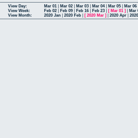
View Day:
Mar 01
|
Mar 02
|
Mar 03
|
Mar 04
|
Mar 05
|
Mar 06
View Week:
Feb 02
|
Feb 09
|
Feb 16
|
Feb 23
|
[
Mar 01
]
|
Mar 
View Month:
2020 Jan
|
2020 Feb
|
[
2020 Mar
]
|
2020 Apr
|
202