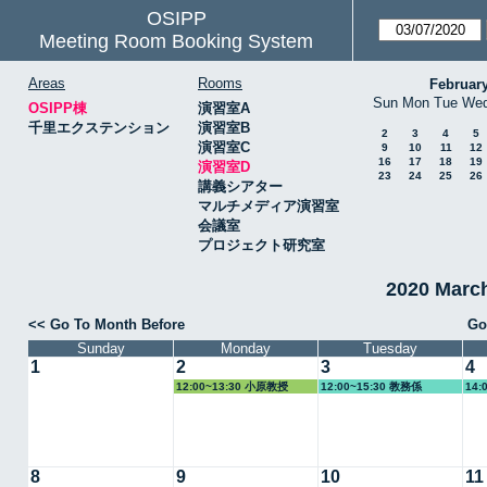
OSIPP
Meeting Room Booking System
Areas
Rooms
Februar
Sun
Mon
Tue
We
OSIPP棟
演習室A
千里エクステンション
演習室B
2
3
4
5
演習室C
9
10
11
12
16
17
18
19
演習室D
23
24
25
26
講義シアター
マルチメディア演習室
会議室
プロジェクト研究室
2020 Mar
<< Go To Month Before
Go
Sunday
Monday
Tuesday
1
2
3
4
12:00~13:30 小原教授
12:00~15:30 教務係
14:
8
9
10
11