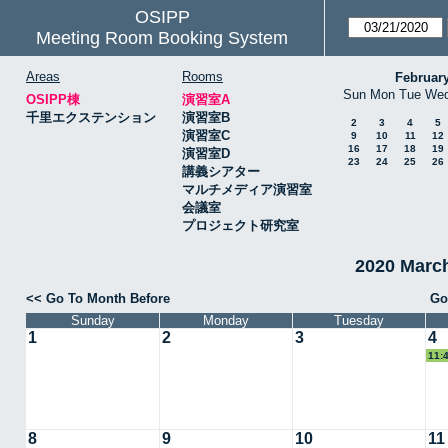
OSIPP
Meeting Room Booking System
Areas
Rooms
Februar
Sun
Mon
Tue
We
OSIPP棟
演習室A
千里エクステンション
演習室B
2
3
4
5
演習室C
9
10
11
12
16
17
18
19
演習室D
23
24
25
26
講義シアター
マルチメディア演習室
会議室
プロジェクト研究室
2020 Mar
<< Go To Month Before
Go
Sunday
Monday
Tuesday
1
2
3
4
11:
8
9
10
11