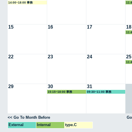
14:00~18:00 事務
11:
15
16
17
18
11:
22
23
24
25
11:
29
30
31
15:15~18:00 事務
09:30~11:00 事務
<< Go To Month Before
Go
External
Internal
type.C