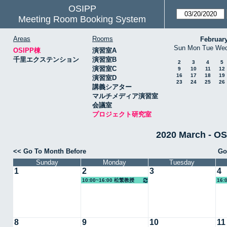
OSIPP
Meeting Room Booking System
Areas
Rooms
Februar
Sun
Mon
Tue
We
OSIPP棟
演習室A
千里エクステンション
演習室B
2
3
4
5
演習室C
9
10
11
12
16
17
18
19
演習室D
23
24
25
26
講義シアター
マルチメディア演習室
会議室
プロジェクト研究室
2020 March 
<< Go To Month Before
Go
Sunday
Monday
Tuesday
1
2
3
4
10:00~16:00 松繁教授
16:
8
9
10
11