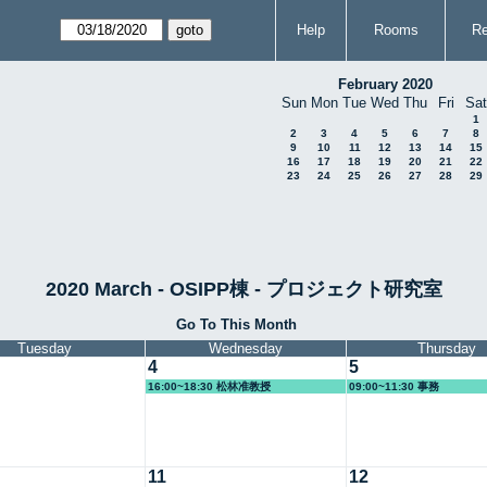
Help
Rooms
Re
February 2020
Sun
Mon
Tue
Wed
Thu
Fri
Sat
1
2
3
4
5
6
7
8
9
10
11
12
13
14
15
16
17
18
19
20
21
22
23
24
25
26
27
28
29
2020 March - OSIPP棟 - プロジェクト研究室
Go To This Month
Tuesday
Wednesday
Thursday
4
5
16:00~18:30 松林准教授
09:00~11:30 事務
11
12