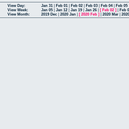
View Day:
Jan 31
|
Feb 01
|
Feb 02
|
Feb 03
|
Feb 04
|
Feb 05
View Week:
Jan 05
|
Jan 12
|
Jan 19
|
Jan 26
|
[
Feb 02
]
|
Feb 
View Month:
2019 Dec
|
2020 Jan
|
[
2020 Feb
]
|
2020 Mar
|
202