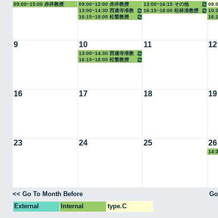
09:00~15:00 赤井教授
09:00~12:00 赤井教授
13:00~16:15 その他
08:
13:00~14:30 西連寺准教
16:15~18:00 松林准教授
10:
16:15~18:00 松繁教授
16:
授
9
10
11
12
13:00~14:30 西連寺准教
16:15~18:00 松繁教授
授
16
17
18
19
23
24
25
26
14:
<< Go To Month Before
Go
External
Internal
type.C