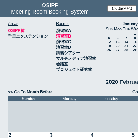
OSIPP
Meeting Room Booking System
Areas
Rooms
January
Sun
Mon
Tue
We
OSIPP棟
演習室A
1
千里エクステンション
演習室B
5
6
7
8
演習室C
12
13
14
15
19
20
21
22
演習室D
26
27
28
29
講義シアター
マルチメディア演習室
会議室
プロジェクト研究室
2020 Febru
<< Go To Month Before
Go
Sunday
Monday
Tuesday
2
3
4
5