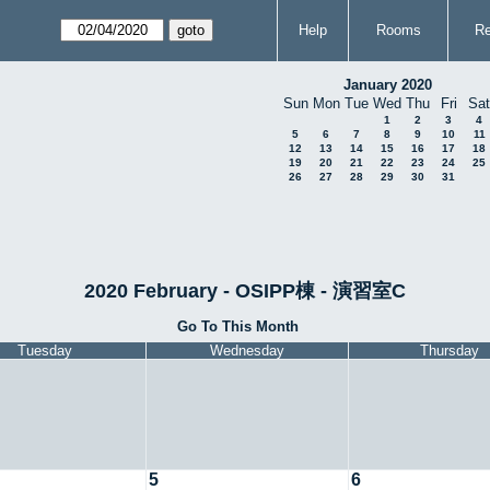
Help
Rooms
Re
January 2020
Sun
Mon
Tue
Wed
Thu
Fri
Sat
1
2
3
4
5
6
7
8
9
10
11
12
13
14
15
16
17
18
19
20
21
22
23
24
25
26
27
28
29
30
31
2020 February - OSIPP棟 - 演習室C
Go To This Month
Tuesday
Wednesday
Thursday
5
6