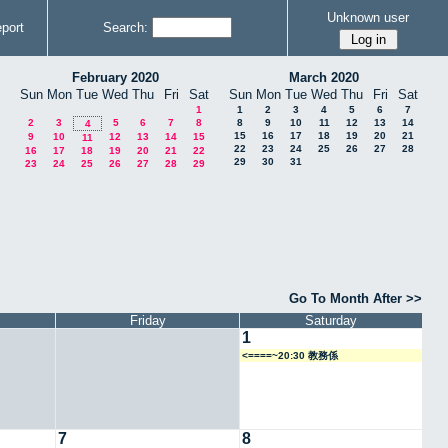
Unknown user
port
Search:
February 2020
March 2020
Sun
Mon
Tue
Wed
Thu
Fri
Sat
Sun
Mon
Tue
Wed
Thu
Fri
Sat
1
1
2
3
4
5
6
7
2
3
5
6
7
8
8
9
10
11
12
13
14
4
15
16
17
18
19
20
21
9
10
12
13
14
15
11
22
23
24
25
26
27
28
16
17
18
19
20
21
22
29
30
31
23
24
25
26
27
28
29
Go To Month After >>
Friday
Saturday
1
<====~20:30 教務係
7
8