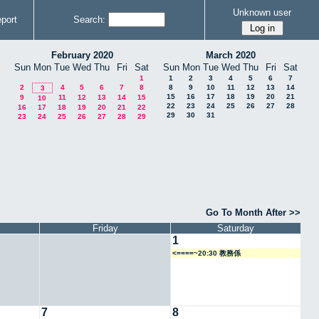
Unknown user
port
Search:
February 2020
March 2020
Sun
Mon
Tue
Wed
Thu
Fri
Sat
Sun
Mon
Tue
Wed
Thu
Fri
Sat
1
1
2
3
4
5
6
7
2
4
5
6
7
8
8
9
10
11
12
13
14
3
15
16
17
18
19
20
21
9
11
12
13
14
15
10
22
23
24
25
26
27
28
16
17
18
19
20
21
22
29
30
31
23
24
25
26
27
28
29
Go To Month After >>
Friday
Saturday
1
<====~20:30 教務係
7
8