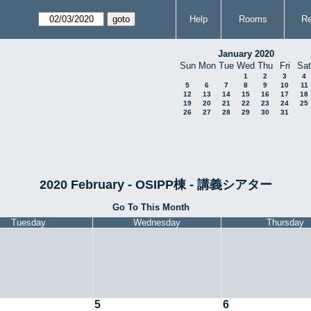
Help
Rooms
Re
January 2020
Sun
Mon
Tue
Wed
Thu
Fri
Sat
1
2
3
4
5
6
7
8
9
10
11
12
13
14
15
16
17
18
19
20
21
22
23
24
25
26
27
28
29
30
31
2020 February - OSIPP棟 - 講義シアター
Go To This Month
Tuesday
Wednesday
Thursday
5
6