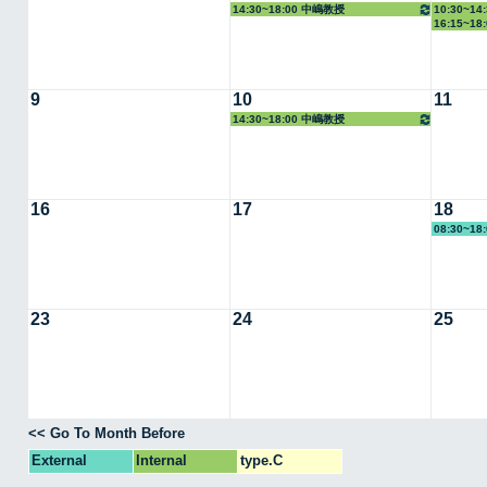
14:30~18:00 中嶋教授
10:30~1
16:15~1
9
10
11
14:30~18:00 中嶋教授
16
17
18
08:30~18
23
24
25
<< Go To Month Before
External
Internal
type.C