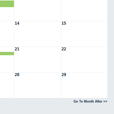
14
15
21
22
28
29
Go To Month After >>