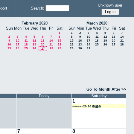
Unknown user
port
Search:
February 2020
March 2020
Sun
Mon
Tue
Wed
Thu
Fri
Sat
Sun
Mon
Tue
Wed
Thu
Fri
Sat
1
1
2
3
4
5
6
7
2
3
4
5
6
7
8
8
9
10
11
12
13
14
9
10
11
12
13
14
15
15
16
17
18
19
20
21
16
17
18
19
20
21
22
22
23
24
25
26
27
28
23
24
25
26
28
29
29
30
31
27
Go To Month After >>
Friday
Saturday
1
<====~20:30 教務係
7
8