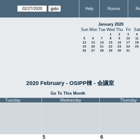
Help
Rooms
Re
January 2020
Sun
Mon
Tue
Wed
Thu
Fri
Sat
1
2
3
4
5
6
7
8
9
10
11
12
13
14
15
16
17
18
19
20
21
22
23
24
25
26
27
28
29
30
31
2020 February - OSIPP棟 - 会議室
Go To This Month
Tuesday
Wednesday
Thursday
5
6