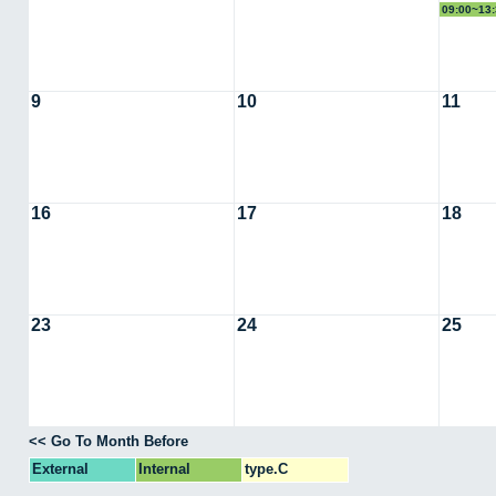
09:00~
9
10
11
16
17
18
23
24
25
<< Go To Month Before
External
Internal
type.C