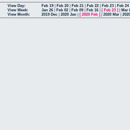
View Day:
Feb 19
|
Feb 20
|
Feb 21
|
Feb 22
|
Feb 23
|
Feb 24
View Week:
Jan 26
|
Feb 02
|
Feb 09
|
Feb 16
|
[
Feb 23
]
|
Mar 
View Month:
2019 Dec
|
2020 Jan
|
[
2020 Feb
]
|
2020 Mar
|
202