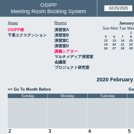
OSIPP
Meeting Room Booking System
Areas
Rooms
January
Sun
Mon
Tue
We
OSIPP棟
演習室A
1
千里エクステンション
演習室B
5
6
7
8
演習室C
12
13
14
15
19
20
21
22
演習室D
26
27
28
29
講義シアター
マルチメディア演習室
会議室
プロジェクト研究室
2020 Februa
<< Go To Month Before
Go
Sunday
Monday
Tuesday
2
3
4
5