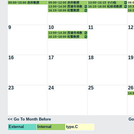
09:00~15:00 赤井教授
09:00~12:00 赤井教授
13:00~16:15 その他
08:
13:00~14:30 西連寺准教
16:15~18:00 松林准教授
10:
16:15~18:00 松繁教授
16:
授
9
10
11
12
13:00~14:30 西連寺准教
16:15~18:00 松繁教授
授
16
17
18
19
23
24
25
26
14:
<< Go To Month Before
Go
External
Internal
type.C