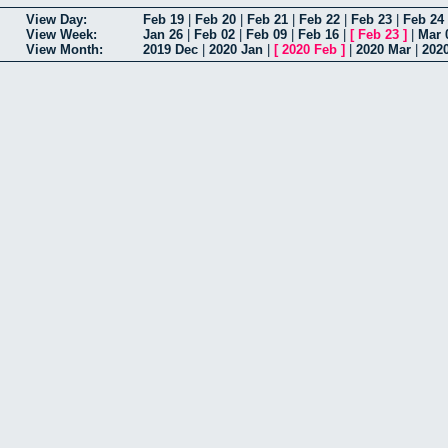
View Day:
Feb 19
|
Feb 20
|
Feb 21
|
Feb 22
|
Feb 23
|
Feb 24
View Week:
Jan 26
|
Feb 02
|
Feb 09
|
Feb 16
|
[
Feb 23
]
|
Mar 
View Month:
2019 Dec
|
2020 Jan
|
[
2020 Feb
]
|
2020 Mar
|
202