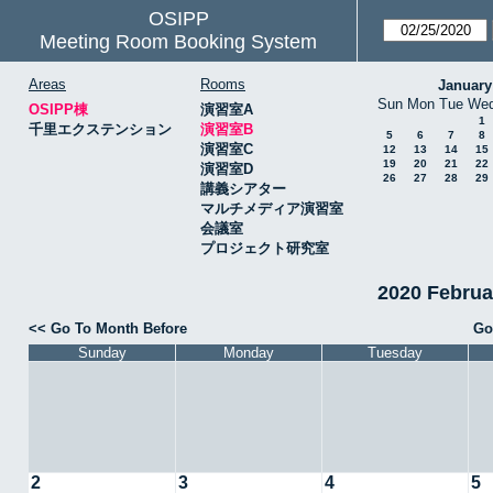
OSIPP
Meeting Room Booking System
Areas
Rooms
January
Sun
Mon
Tue
We
OSIPP棟
演習室A
1
千里エクステンション
演習室B
5
6
7
8
演習室C
12
13
14
15
19
20
21
22
演習室D
26
27
28
29
講義シアター
マルチメディア演習室
会議室
プロジェクト研究室
2020 Febru
<< Go To Month Before
Go
Sunday
Monday
Tuesday
2
3
4
5