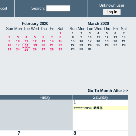
Unknown user
port
Search:
February 2020
March 2020
Sun
Mon
Tue
Wed
Thu
Fri
Sat
Sun
Mon
Tue
Wed
Thu
Fri
Sat
1
1
2
3
4
5
6
7
2
3
4
5
6
7
8
8
9
10
11
12
13
14
9
10
11
12
13
14
15
15
16
17
18
19
20
21
16
17
19
20
21
22
22
23
24
25
26
27
28
18
29
30
31
23
24
26
27
28
29
25
Go To Month After >>
Friday
Saturday
1
<====~20:30 教務係
7
8