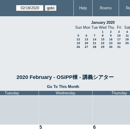
Help
Rooms
Re
January 2020
Sun
Mon
Tue
Wed
Thu
Fri
Sat
1
2
3
4
5
6
7
8
9
10
11
12
13
14
15
16
17
18
19
20
21
22
23
24
25
26
27
28
29
30
31
2020 February - OSIPP棟 - 講義シアター
Go To This Month
Tuesday
Wednesday
Thursday
5
6