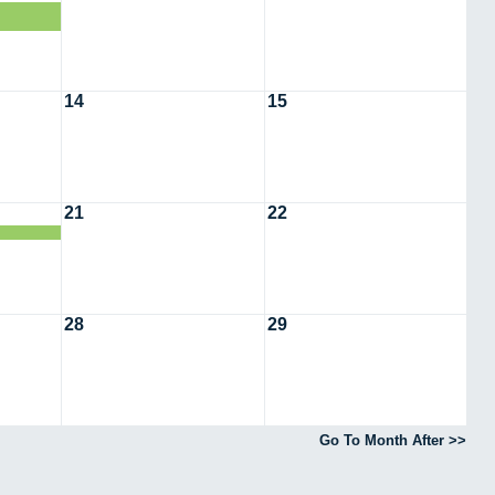
14
15
21
22
28
29
Go To Month After >>