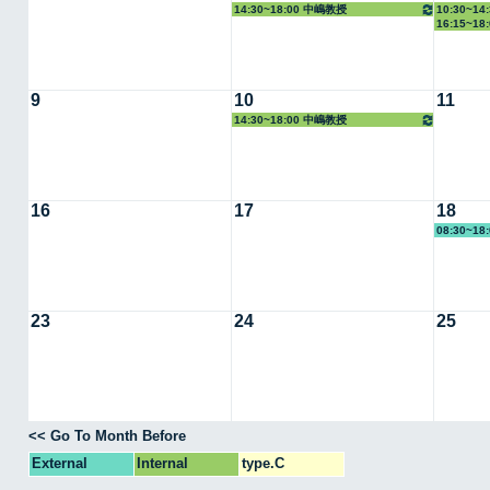
14:30~18:00 中嶋教授
10:30~1
16:15~1
9
10
11
14:30~18:00 中嶋教授
16
17
18
08:30~18
23
24
25
<< Go To Month Before
External
Internal
type.C