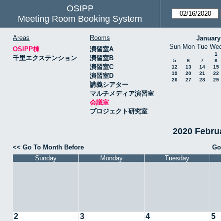
OSIPP
Meeting Room Booking System
Areas
Rooms
January
Sun
Mon
Tue
We
OSIPP棟
演習室A
1
千里エクステンション
演習室B
5
6
7
8
演習室C
12
13
14
15
19
20
21
22
演習室D
26
27
28
29
講義シアター
マルチメディア演習室
会議室
プロジェクト研究室
2020 Febr
<< Go To Month Before
Go
Sunday
Monday
Tuesday
2
3
4
5