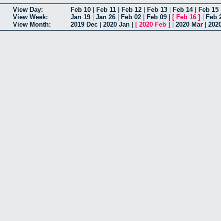
View Day:
Feb 10
|
Feb 11
|
Feb 12
|
Feb 13
|
Feb 14
|
Feb 15
View Week:
Jan 19
|
Jan 26
|
Feb 02
|
Feb 09
|
[
Feb 16
]
|
Feb 
View Month:
2019 Dec
|
2020 Jan
|
[
2020 Feb
]
|
2020 Mar
|
202