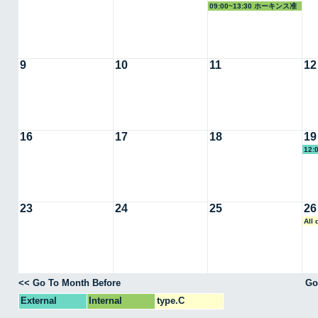
09:00~13:30 ホーキンス准
教授
9
10
11
12
16
17
18
19
12:
23
24
25
26
All
<< Go To Month Before
Go
External
Internal
type.C