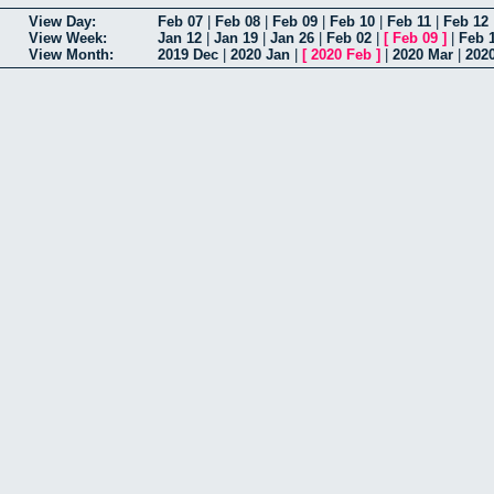
View Day:
Feb 07
|
Feb 08
|
Feb 09
|
Feb 10
|
Feb 11
|
Feb 12
View Week:
Jan 12
|
Jan 19
|
Jan 26
|
Feb 02
|
[
Feb 09
]
|
Feb 
View Month:
2019 Dec
|
2020 Jan
|
[
2020 Feb
]
|
2020 Mar
|
202