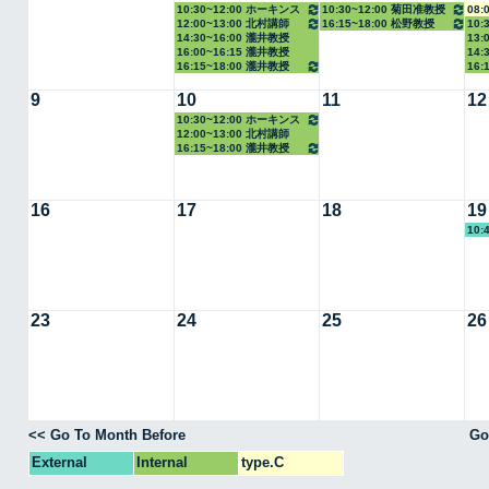
10:30~12:00 ホーキンス
10:30~12:00 菊田准教授
08:
12:00~13:00 北村講師
16:15~18:00 松野教授
10
准教授
14:30~16:00 瀧井教授
13:
教授
16:00~16:15 瀧井教授
14:
16:15~18:00 瀧井教授
16:
9
10
11
12
10:30~12:00 ホーキンス
12:00~13:00 北村講師
准教授
16:15~18:00 瀧井教授
16
17
18
19
10:
23
24
25
26
<< Go To Month Before
Go
External
Internal
type.C