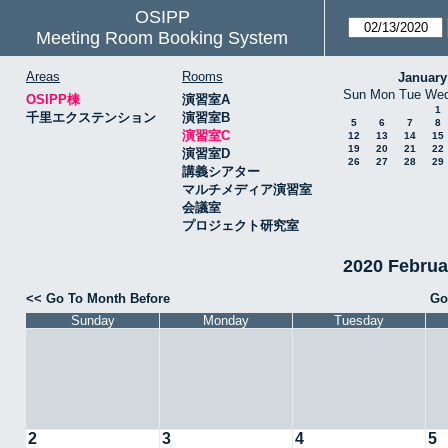
OSIPP
Meeting Room Booking System
Areas
Rooms
January
Sun
Mon
Tue
We
OSIPP棟
演習室A
1
千里エクステンション
演習室B
5
6
7
8
演習室C
12
13
14
15
19
20
21
22
演習室D
26
27
28
29
講義シアター
マルチメディア演習室
会議室
プロジェクト研究室
2020 Febru
<< Go To Month Before
Go
Sunday
Monday
Tuesday
2
3
4
5