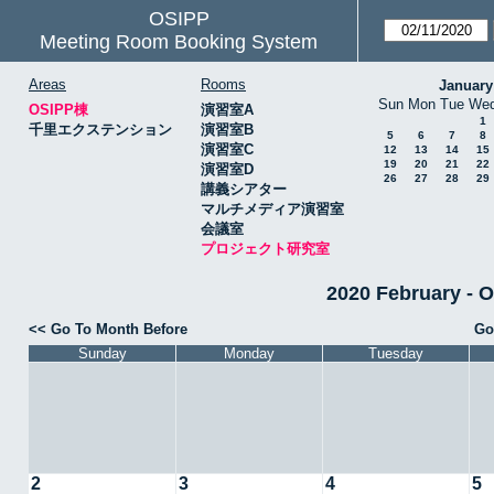
OSIPP
Meeting Room Booking System
Areas
Rooms
January
Sun
Mon
Tue
We
OSIPP棟
演習室A
1
千里エクステンション
演習室B
5
6
7
8
演習室C
12
13
14
15
19
20
21
22
演習室D
26
27
28
29
講義シアター
マルチメディア演習室
会議室
プロジェクト研究室
2020 February
<< Go To Month Before
Go
Sunday
Monday
Tuesday
2
3
4
5