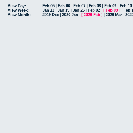
View Day:
Feb 05
|
Feb 06
|
Feb 07
|
Feb 08
|
Feb 09
|
Feb 10
View Week:
Jan 12
|
Jan 19
|
Jan 26
|
Feb 02
|
[
Feb 09
]
|
Feb 
View Month:
2019 Dec
|
2020 Jan
|
[
2020 Feb
]
|
2020 Mar
|
202