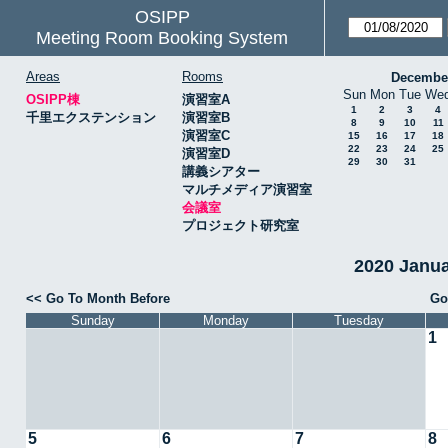
OSIPP
Meeting Room Booking System
Areas
Rooms
Decembe
Sun
Mon
Tue
We
OSIPP棟
演習室A
1
2
3
4
千里エクステンション
演習室B
8
9
10
11
演習室C
15
16
17
18
22
23
24
25
演習室D
29
30
31
講義シアター
マルチメディア演習室
会議室
プロジェクト研究室
2020 Janu
<< Go To Month Before
Go
Sunday
Monday
Tuesday
1
5
6
7
8