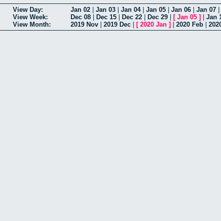
View Day:
Jan 02
|
Jan 03
|
Jan 04
|
Jan 05
|
Jan 06
|
Jan 07
View Week:
Dec 08
|
Dec 15
|
Dec 22
|
Dec 29
|
[
Jan 05
]
|
Jan 
View Month:
2019 Nov
|
2019 Dec
|
[
2020 Jan
]
|
2020 Feb
|
202