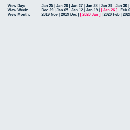
View Day:
Jan 25
|
Jan 26
|
Jan 27
|
Jan 28
|
Jan 29
|
Jan 30
View Week:
Dec 29
|
Jan 05
|
Jan 12
|
Jan 19
|
[
Jan 26
]
|
Feb 
View Month:
2019 Nov
|
2019 Dec
|
[
2020 Jan
]
|
2020 Feb
|
202