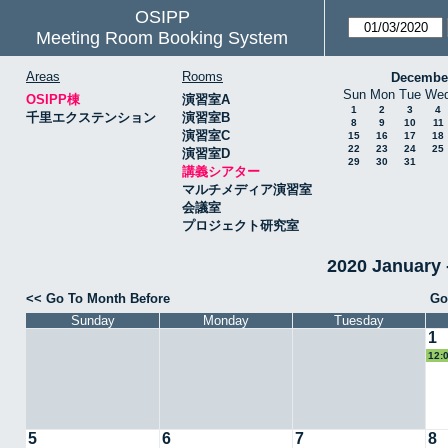
OSIPP
Meeting Room Booking System
Areas
Rooms
Decembe
Sun
Mon
Tue
We
OSIPP棟
演習室A
1
2
3
4
千里エクステンション
演習室B
8
9
10
11
演習室C
15
16
17
18
22
23
24
25
演習室D
29
30
31
講義シアター
マルチメディア演習室
会議室
プロジェクト研究室
2020 Januar
<< Go To Month Before
Go
Sunday
Monday
Tuesday
1
12:
5
6
7
8