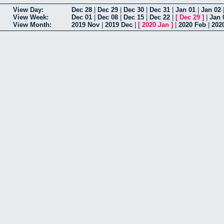
View Day:
Dec 28
|
Dec 29
|
Dec 30
|
Dec 31
|
Jan 01
|
Jan 02
View Week:
Dec 01
|
Dec 08
|
Dec 15
|
Dec 22
|
[
Dec 29
]
|
Jan 
View Month:
2019 Nov
|
2019 Dec
|
[
2020 Jan
]
|
2020 Feb
|
202