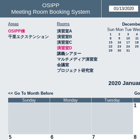
OSIPP
Meeting Room Booking System
Areas
Rooms
Decembe
Sun
Mon
Tue
We
OSIPP棟
演習室A
1
2
3
4
千里エクステンション
演習室B
8
9
10
11
演習室C
15
16
17
18
22
23
24
25
演習室D
29
30
31
講義シアター
マルチメディア演習室
会議室
プロジェクト研究室
2020 Janu
<< Go To Month Before
Go
Sunday
Monday
Tuesday
1
5
6
7
8