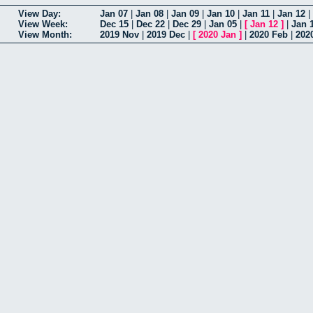
View Day:
Jan 07
|
Jan 08
|
Jan 09
|
Jan 10
|
Jan 11
|
Jan 12
|
View Week:
Dec 15
|
Dec 22
|
Dec 29
|
Jan 05
|
[
Jan 12
]
|
Jan 
View Month:
2019 Nov
|
2019 Dec
|
[
2020 Jan
]
|
2020 Feb
|
202