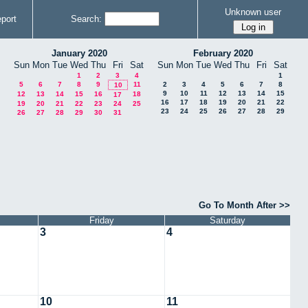
Unknown user
port
Search:
January 2020
February 2020
Sun
Mon
Tue
Wed
Thu
Fri
Sat
Sun
Mon
Tue
Wed
Thu
Fri
Sat
1
2
3
4
1
5
6
7
8
9
11
2
3
4
5
6
7
8
10
9
10
11
12
13
14
15
12
13
14
15
16
18
17
16
17
18
19
20
21
22
19
20
21
22
23
24
25
23
24
25
26
27
28
29
26
27
28
29
30
31
Go To Month After >>
Friday
Saturday
3
4
10
11