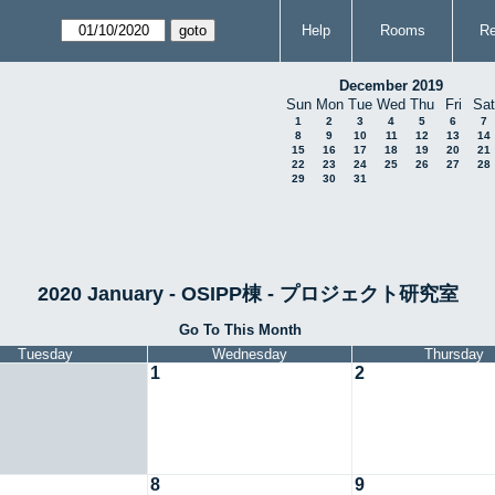
Help
Rooms
Re
December 2019
Sun
Mon
Tue
Wed
Thu
Fri
Sat
1
2
3
4
5
6
7
8
9
10
11
12
13
14
15
16
17
18
19
20
21
22
23
24
25
26
27
28
29
30
31
2020 January - OSIPP棟 - プロジェクト研究室
Go To This Month
Tuesday
Wednesday
Thursday
1
2
8
9