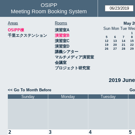
OSIPP
Meeting Room Booking System
Areas
Rooms
May 2
Sun
Mon
Tue
We
OSIPP棟
演習室A
1
千里エクステンション
演習室B
5
6
7
8
演習室C
12
13
14
15
19
20
21
22
演習室D
26
27
28
29
講義シアター
マルチメディア演習室
会議室
プロジェクト研究室
2019 Jun
<< Go To Month Before
Go
Sunday
Monday
Tuesday
2
3
4
5