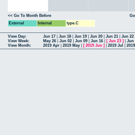
<< Go To Month Before
Go
External
Internal
type.C
View Day:
Jun 17
|
Jun 18
|
Jun 19
|
Jun 20
|
Jun 21
|
Jun 22
View Week:
May 26
|
Jun 02
|
Jun 09
|
Jun 16
|
[
Jun 23
]
|
Jun
View Month:
2019 Apr
|
2019 May
|
[
2019 Jun
]
|
2019 Jul
|
201