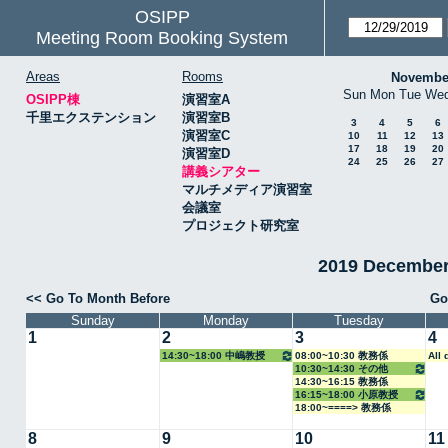
OSIPP
Meeting Room Booking System
Areas
Rooms
Novembe
Sun
Mon
Tue
We
OSIPP棟
演習室A
千里エクステンション
演習室B
3
4
5
6
演習室C
10
11
12
13
17
18
19
20
演習室D
24
25
26
27
講義シアター
マルチメディア演習室
会議室
プロジェクト研究室
2019 Decemb
<< Go To Month Before
Go
Sunday
Monday
Tuesday
1
2
3
4
14:30~18:00 中嶋教授
08:00~10:30 教務係
All
10:30~14:30 その他
14:30~16:15 教務係
16:15~18:00 小原教授
18:00~====> 教務係
8
9
10
11