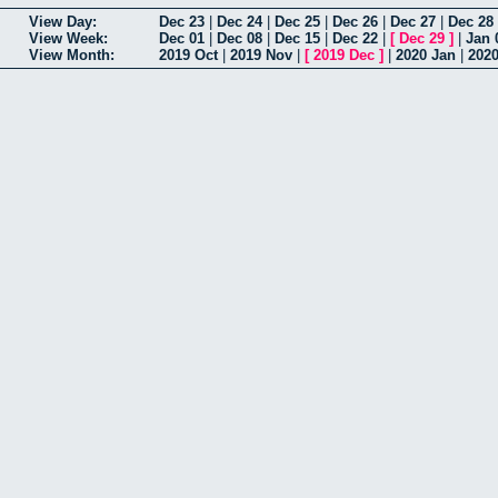
View Day:
Dec 23
|
Dec 24
|
Dec 25
|
Dec 26
|
Dec 27
|
Dec 28
View Week:
Dec 01
|
Dec 08
|
Dec 15
|
Dec 22
|
[
Dec 29
]
|
Jan 
View Month:
2019 Oct
|
2019 Nov
|
[
2019 Dec
]
|
2020 Jan
|
202