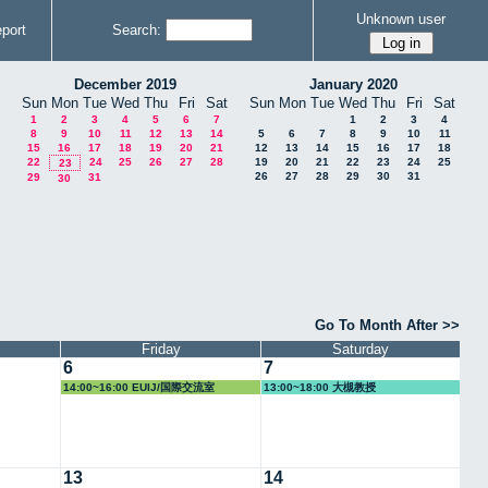
Unknown user
port
Search:
December 2019
January 2020
Sun
Mon
Tue
Wed
Thu
Fri
Sat
Sun
Mon
Tue
Wed
Thu
Fri
Sat
1
2
3
4
5
6
7
1
2
3
4
8
9
10
11
12
13
14
5
6
7
8
9
10
11
15
16
17
18
19
20
21
12
13
14
15
16
17
18
22
24
25
26
27
28
19
20
21
22
23
24
25
23
26
27
28
29
30
31
29
31
30
Go To Month After >>
Friday
Saturday
6
7
14:00~16:00 EUIJ/国際交流室
13:00~18:00 大槻教授
13
14