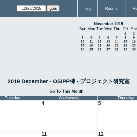
Help
Rooms
Re
November 2019
Sun
Mon
Tue
Wed
Thu
Fri
Sat
1
2
3
4
5
6
7
8
9
10
11
12
13
14
15
16
17
18
19
20
21
22
23
24
25
26
27
28
29
30
2019 December - OSIPP棟 - プロジェクト研究室
Go To This Month
Tuesday
Wednesday
Thursday
4
5
11
12