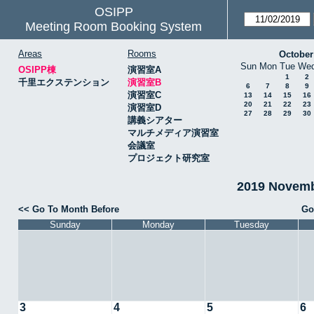
OSIPP
Meeting Room Booking System
Areas
Rooms
October
Sun
Mon
Tue
We
OSIPP棟
演習室A
1
2
千里エクステンション
演習室B
6
7
8
9
演習室C
13
14
15
16
20
21
22
23
演習室D
27
28
29
30
講義シアター
マルチメディア演習室
会議室
プロジェクト研究室
2019 Novem
<< Go To Month Before
Go
Sunday
Monday
Tuesday
3
4
5
6