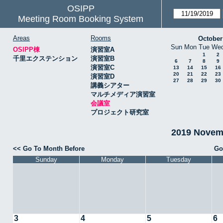
OSIPP
Meeting Room Booking System
Areas
Rooms
October
Sun
Mon
Tue
We
OSIPP棟
演習室A
1
2
千里エクステンション
演習室B
6
7
8
9
演習室C
13
14
15
16
20
21
22
23
演習室D
27
28
29
30
講義シアター
マルチメディア演習室
会議室
プロジェクト研究室
2019 Nove
<< Go To Month Before
Go
Sunday
Monday
Tuesday
3
4
5
6