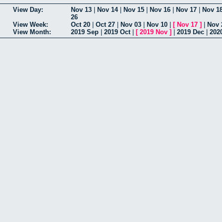
View Day:
Nov 13
|
Nov 14
|
Nov 15
|
Nov 16
|
Nov 17
|
Nov 1
26
View Week:
Oct 20
|
Oct 27
|
Nov 03
|
Nov 10
|
[
Nov 17
]
|
Nov 
View Month:
2019 Sep
|
2019 Oct
|
[
2019 Nov
]
|
2019 Dec
|
202