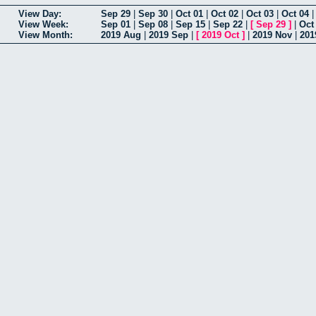
View Day:
Sep 29
|
Sep 30
|
Oct 01
|
Oct 02
|
Oct 03
|
Oct 04
View Week:
Sep 01
|
Sep 08
|
Sep 15
|
Sep 22
|
[
Sep 29
]
|
Oct
View Month:
2019 Aug
|
2019 Sep
|
[
2019 Oct
]
|
2019 Nov
|
201