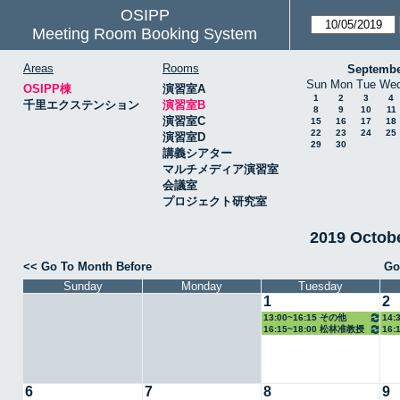
OSIPP
Meeting Room Booking System
Areas
Rooms
Septembe
Sun
Mon
Tue
We
OSIPP棟
演習室A
1
2
3
4
千里エクステンション
演習室B
8
9
10
11
演習室C
15
16
17
18
22
23
24
25
演習室D
29
30
講義シアター
マルチメディア演習室
会議室
プロジェクト研究室
2019 Octo
<< Go To Month Before
Go
Sunday
Monday
Tuesday
1
2
13:00~16:15 その他
14:
16:15~18:00 松林准教授
16:
6
7
8
9