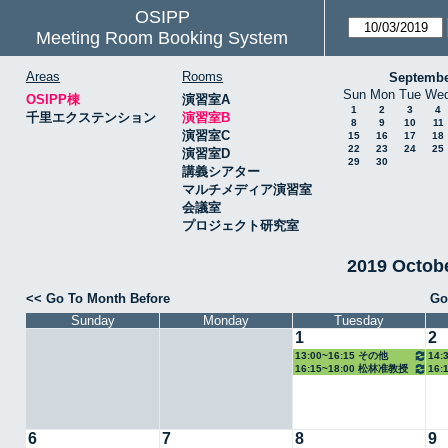
OSIPP
Meeting Room Booking System
Areas
Rooms
Septembe
Sun
Mon
Tue
We
OSIPP棟
演習室A
1
2
3
4
千里エクステンション
演習室B
8
9
10
11
演習室C
15
16
17
18
22
23
24
25
演習室D
29
30
講義シアター
マルチメディア演習室
会議室
プロジェクト研究室
2019 Octo
<< Go To Month Before
Go
Sunday
Monday
Tuesday
1
2
13:00~16:15 その他
14:
16:15~18:00 松林准教授
16:
6
7
8
9