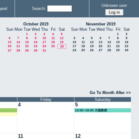
Unknown user
port
Search:
October 2019
November 2019
Sun
Mon
Tue
Wed
Thu
Fri
Sat
Sun
Mon
Tue
Wed
Thu
Fri
Sat
1
2
3
4
5
1
2
6
7
8
9
10
11
12
3
4
5
6
7
8
9
13
14
15
16
17
18
19
10
11
12
13
14
15
16
20
21
22
23
24
25
17
18
19
20
21
22
23
26
24
25
26
27
28
29
30
27
28
29
30
31
Go To Month After >>
Friday
Saturday
4
5
13:00~18:00 大槻教授
11
12