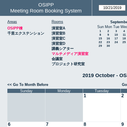
OSIPP
Meeting Room Booking System
Areas
Rooms
Septembe
Sun
Mon
Tue
We
OSIPP棟
演習室A
1
2
3
4
千里エクステンション
演習室B
8
9
10
11
演習室C
15
16
17
18
22
23
24
25
演習室D
29
30
講義シアター
マルチメディア演習室
会議室
プロジェクト研究室
2019 October 
<< Go To Month Before
Go
Sunday
Monday
Tuesday
1
2
6
7
8
9