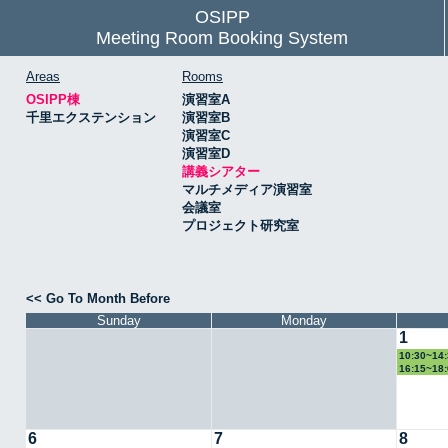
OSIPP
Meeting Room Booking System
Areas
Rooms
OSIPP棟
演習室A
千里エクステンション
演習室B
演習室C
演習室D
講義シアター
マルチメディア演習室
会議室
プロジェクト研究室
<< Go To Month Before
Sunday
Monday
1
10:30~1
16:15~1
6
7
8