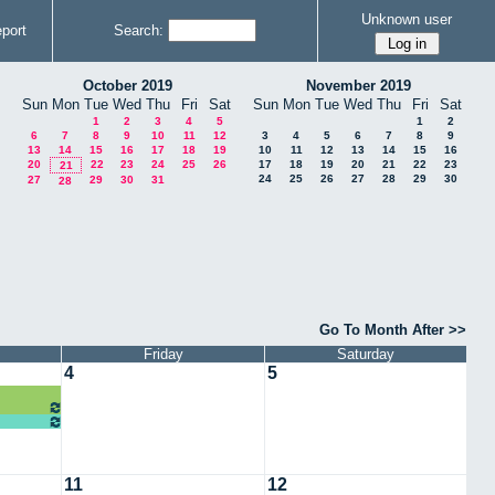
Unknown user
port
Search:
October 2019
November 2019
Sun
Mon
Tue
Wed
Thu
Fri
Sat
Sun
Mon
Tue
Wed
Thu
Fri
Sat
1
2
3
4
5
1
2
6
7
8
9
10
11
12
3
4
5
6
7
8
9
13
14
15
16
17
18
19
10
11
12
13
14
15
16
20
22
23
24
25
26
17
18
19
20
21
22
23
21
24
25
26
27
28
29
30
27
29
30
31
28
Go To Month After >>
Friday
Saturday
4
5
11
12