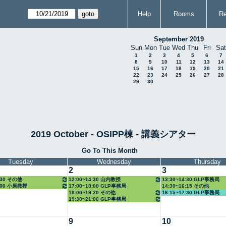
Help
Rooms
Re
September 2019
Sun
Mon
Tue
Wed
Thu
Fri
Sat
1
2
3
4
5
6
7
8
9
10
11
12
13
14
15
16
17
18
19
20
21
22
23
24
25
26
27
28
29
30
2019 October - OSIPP棟 - 講義シアター
Go To This Month
Tuesday
Wednesday
Thursday
2
3
4:30 その他
12:00~14:30 山内教授
13:30~14:30 GLP事務局
8:00 小原教授
17:00~18:00 GLP事務局
14:30~16:15 その他
18:00~19:30 その他
16:15~17:30 GLP事務局
19:30~21:00 GLP事務局
9
10