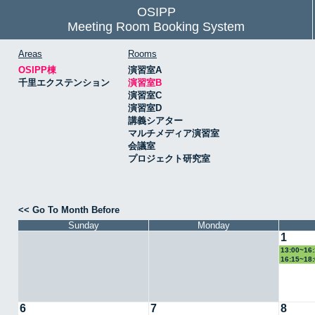
OSIPP
Meeting Room Booking System
Areas
Rooms
OSIPP棟
演習室A
千里エクステンション
演習室B
演習室C
演習室D
講義シアター
マルチメディア演習室
会議室
プロジェクト研究室
<< Go To Month Before
Sunday
Monday
1
13:00~1
16:15~1
6
7
8