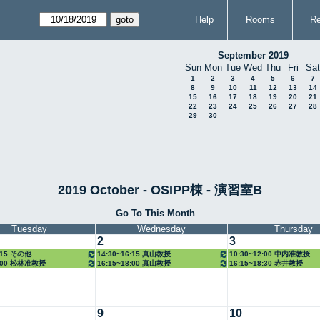
Help
Rooms
Re
September 2019
Sun
Mon
Tue
Wed
Thu
Fri
Sat
1
2
3
4
5
6
7
8
9
10
11
12
13
14
15
16
17
18
19
20
21
22
23
24
25
26
27
28
29
30
2019 October - OSIPP棟 - 演習室B
Go To This Month
Tuesday
Wednesday
Thursday
2
3
6:15 その他
14:30~16:15 真山教授
10:30~12:00 中内准教授
8:00 松林准教授
16:15~18:00 真山教授
16:15~18:30 赤井教授
9
10