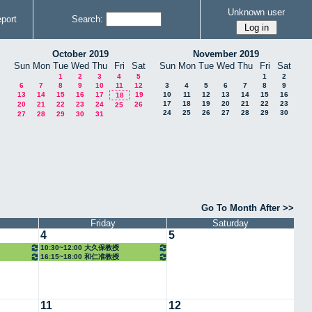
Unknown user
port
Search:
October 2019
November 2019
Sun
Mon
Tue
Wed
Thu
Fri
Sat
Sun
Mon
Tue
Wed
Thu
Fri
Sat
1
2
3
4
5
1
2
6
7
8
9
10
11
12
3
4
5
6
7
8
9
13
14
15
16
17
19
10
11
12
13
14
15
16
18
17
18
19
20
21
22
23
20
21
22
23
24
26
25
24
25
26
27
28
29
30
27
28
29
30
31
Go To Month After >>
Friday
Saturday
4
5
10:30~12:00 大久保教授
16:15~18:00 和仁准教授
11
12