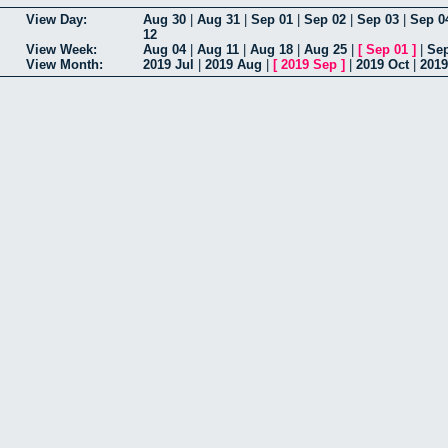
View Day:
Aug 30
|
Aug 31
|
Sep 01
|
Sep 02
|
Sep 03
|
Sep 0
12
View Week:
Aug 04
|
Aug 11
|
Aug 18
|
Aug 25
|
[
Sep 01
]
|
Sep
View Month:
2019 Jul
|
2019 Aug
|
[
2019 Sep
]
|
2019 Oct
|
2019