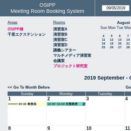
OSIPP
Meeting Room Booking System
Areas
Rooms
August
Sun
Mon
Tue
We
OSIPP棟
演習室A
千里エクステンション
演習室B
4
5
6
7
演習室C
11
12
13
14
18
19
20
21
演習室D
25
26
27
28
講義シアター
マルチメディア演習室
会議室
プロジェクト研究室
2019 Septembe
<< Go To Month Before
Go
Sunday
Monday
Tuesday
1
2
3
4
<====~20:30 教務係
10:00~16:00 松繁教授
8
9
10
11