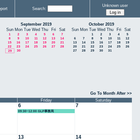
Unknown user
port
Search:
September 2019
October 2019
Sun
Mon
Tue
Wed
Thu
Fri
Sat
Sun
Mon
Tue
Wed
Thu
Fri
Sat
1
2
3
4
5
6
7
1
2
3
4
5
8
9
10
11
12
13
14
6
7
8
9
10
11
12
15
16
17
18
19
20
21
13
14
15
16
17
18
19
22
23
24
25
26
27
28
20
21
22
23
24
25
26
30
27
28
29
30
31
29
Go To Month After >>
Friday
Saturday
6
7
09:30~12:00 GLP事務局
13
14