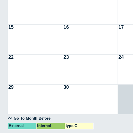
15
16
17
22
23
24
29
30
<< Go To Month Before
External
Internal
type.C