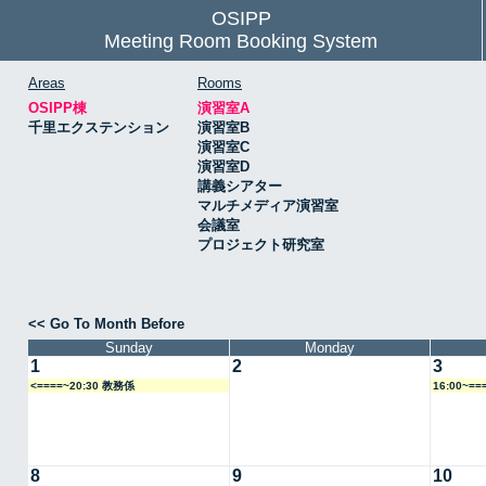
OSIPP
Meeting Room Booking System
Areas
Rooms
OSIPP棟
演習室A
千里エクステンション
演習室B
演習室C
演習室D
講義シアター
マルチメディア演習室
会議室
プロジェクト研究室
<< Go To Month Before
Sunday
Monday
1
2
3
<====~20:30 教務係
16:00~=
8
9
10