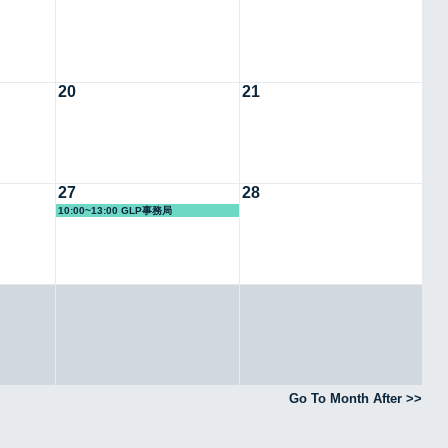
20
21
27
28
10:00~13:00 GLP事務局
Go To Month After >>