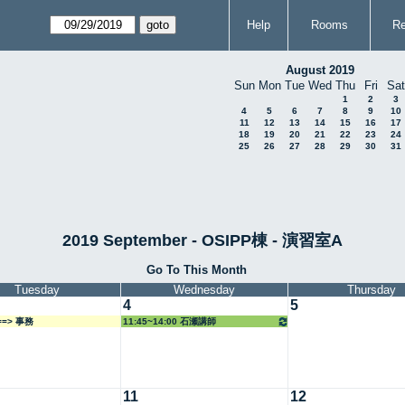
Help
Rooms
Re
August 2019
Sun
Mon
Tue
Wed
Thu
Fri
Sat
1
2
3
4
5
6
7
8
9
10
11
12
13
14
15
16
17
18
19
20
21
22
23
24
25
26
27
28
29
30
31
2019 September - OSIPP棟 - 演習室A
Go To This Month
Tuesday
Wednesday
Thursday
4
5
===> 事務
11:45~14:00 石瀬講師
11
12