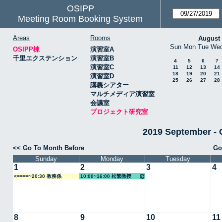
OSIPP
Meeting Room Booking System
Areas
Rooms
August
Sun
Mon
Tue
We
OSIPP棟
演習室A
千里エクステンション
演習室B
4
5
6
7
演習室C
11
12
13
14
18
19
20
21
演習室D
25
26
27
28
講義シアター
マルチメディア演習室
会議室
プロジェクト研究室
2019 Septembe
<< Go To Month Before
Go
Sunday
Monday
Tuesday
1
2
3
4
<====~20:30 教務係
10:00~16:00 松繁教授
8
9
10
11