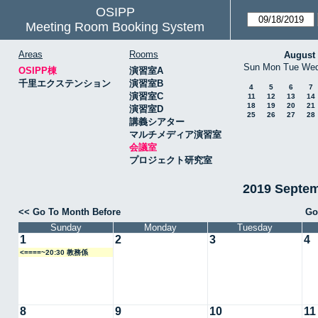
OSIPP
Meeting Room Booking System
Areas
Rooms
August
Sun
Mon
Tue
We
OSIPP棟
演習室A
千里エクステンション
演習室B
4
5
6
7
演習室C
11
12
13
14
18
19
20
21
演習室D
25
26
27
28
講義シアター
マルチメディア演習室
会議室
プロジェクト研究室
2019 Septe
<< Go To Month Before
Go
Sunday
Monday
Tuesday
1
2
3
4
<====~20:30 教務係
8
9
10
11