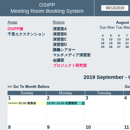
OSIPP
Meeting Room Booking System
Areas
Rooms
August
Sun
Mon
Tue
We
OSIPP棟
演習室A
千里エクステンション
演習室B
4
5
6
7
演習室C
11
12
13
14
18
19
20
21
演習室D
25
26
27
28
講義シアター
マルチメディア演習室
会議室
プロジェクト研究室
2019 Septembe
<< Go To Month Before
Go
Sunday
Monday
Tuesday
1
2
3
4
<====~20:30 教務係
10:00~16:00 松繁教授
8
9
10
11