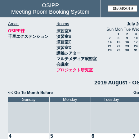
OSIPP
Meeting Room Booking System
Areas
Rooms
July 2
Sun
Mon
Tue
We
OSIPP棟
演習室A
1
2
3
千里エクステンション
演習室B
7
8
9
10
演習室C
14
15
16
17
21
22
23
24
演習室D
28
29
30
31
講義シアター
マルチメディア演習室
会議室
プロジェクト研究室
2019 August 
<< Go To Month Before
Go
Sunday
Monday
Tuesday
4
5
6
7