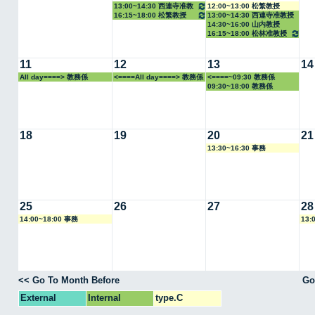
13:00~14:30 西連寺准教
12:00~13:00 松繁教授
16:15~18:00 松繁教授
13:00~14:30 西連寺准教授
授
14:30~16:00 山内教授
16:15~18:00 松林准教授
11
12
13
14
All day====> 教務係
<====All day====> 教務係
<====~09:30 教務係
09:30~18:00 教務係
18
19
20
21
13:30~16:30 事務
25
26
27
28
14:00~18:00 事務
13:
<< Go To Month Before
Go
External
Internal
type.C