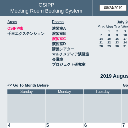
OSIPP
Meeting Room Booking System
Areas
Rooms
July 2
Sun
Mon
Tue
We
OSIPP棟
演習室A
1
2
3
千里エクステンション
演習室B
7
8
9
10
演習室C
14
15
16
17
21
22
23
24
演習室D
28
29
30
31
講義シアター
マルチメディア演習室
会議室
プロジェクト研究室
2019 Augu
<< Go To Month Before
Go
Sunday
Monday
Tuesday
4
5
6
7