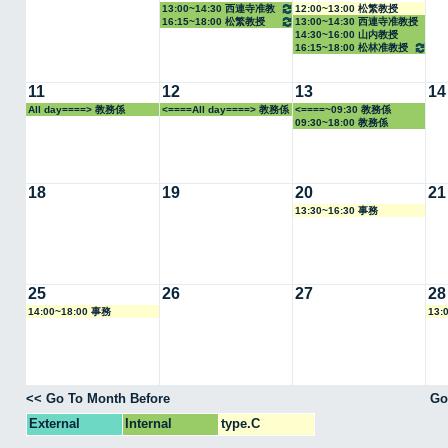
13:00~14:30 西連寺准教
12:00~13:00 松繁教授
16:15~18:00 松繁教授
13:00~14:30 西連寺准教授
授
14:30~16:00 山内教授
16:15~18:00 松林准教授
11
12
13
14
All day====> 教務係
<====All day====> 教務係
<====~09:30 教務係
09:30~18:00 教務係
18
19
20
21
13:30~16:30 事務
25
26
27
28
14:00~18:00 事務
13:
<< Go To Month Before
Go
External
Internal
type.C