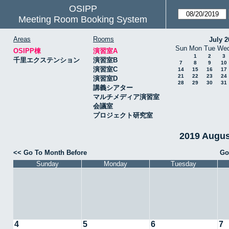
OSIPP
Meeting Room Booking System
Areas
Rooms
July 2
Sun
Mon
Tue
We
OSIPP棟
演習室A
1
2
3
千里エクステンション
演習室B
7
8
9
10
演習室C
14
15
16
17
21
22
23
24
演習室D
28
29
30
31
講義シアター
マルチメディア演習室
会議室
プロジェクト研究室
2019 Augu
<< Go To Month Before
Go
Sunday
Monday
Tuesday
4
5
6
7