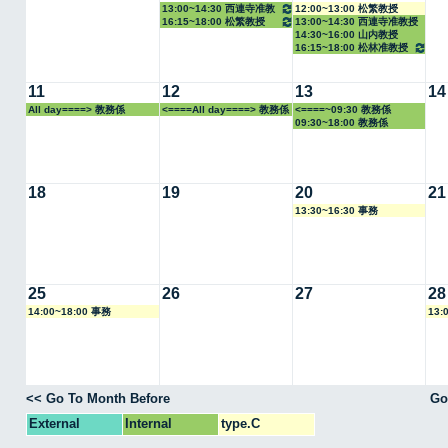
13:00~14:30 西連寺准教
12:00~13:00 松繁教授
16:15~18:00 松繁教授
13:00~14:30 西連寺准教授
授
14:30~16:00 山内教授
16:15~18:00 松林准教授
11
12
13
14
All day====> 教務係
<====All day====> 教務係
<====~09:30 教務係
09:30~18:00 教務係
18
19
20
21
13:30~16:30 事務
25
26
27
28
14:00~18:00 事務
13:
<< Go To Month Before
Go
External
Internal
type.C