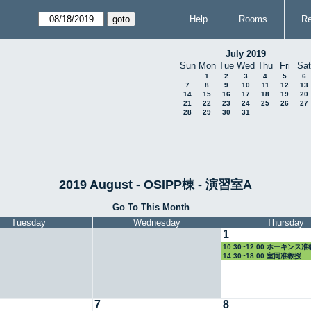
Help
Rooms
Re
July 2019
Sun
Mon
Tue
Wed
Thu
Fri
Sat
1
2
3
4
5
6
7
8
9
10
11
12
13
14
15
16
17
18
19
20
21
22
23
24
25
26
27
28
29
30
31
2019 August - OSIPP棟 - 演習室A
Go To This Month
Tuesday
Wednesday
Thursday
1
10:30~12:00 ホーキンス
14:30~18:00 室岡准教授
7
8