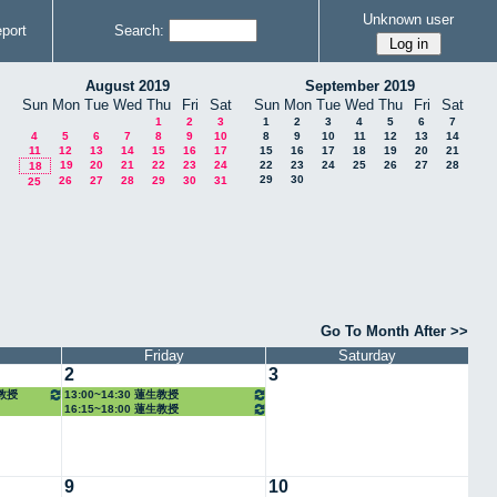
Unknown user
port
Search:
August 2019
September 2019
Sun
Mon
Tue
Wed
Thu
Fri
Sat
Sun
Mon
Tue
Wed
Thu
Fri
Sat
1
2
3
1
2
3
4
5
6
7
4
5
6
7
8
9
10
8
9
10
11
12
13
14
11
12
13
14
15
16
17
15
16
17
18
19
20
21
19
20
21
22
23
24
22
23
24
25
26
27
28
18
29
30
26
27
28
29
30
31
25
Go To Month After >>
Friday
Saturday
2
3
准教授
13:00~14:30 蓮生教授
16:15~18:00 蓮生教授
9
10