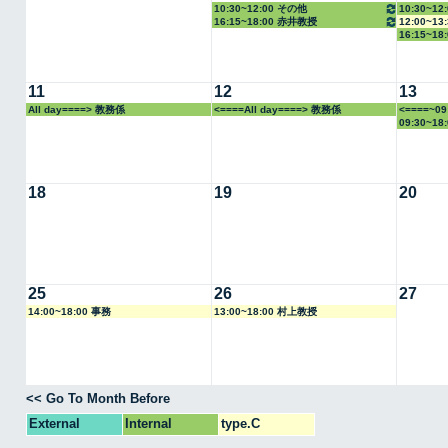
10:30~12:00 その他
10:30~1
16:15~18:00 赤井教授
12:00~1
16:15~1
11
12
13
All day====> 教務係
<====All day====> 教務係
<====~0
09:30~1
18
19
20
25
26
27
14:00~18:00 事務
13:00~18:00 村上教授
<< Go To Month Before
External
Internal
type.C